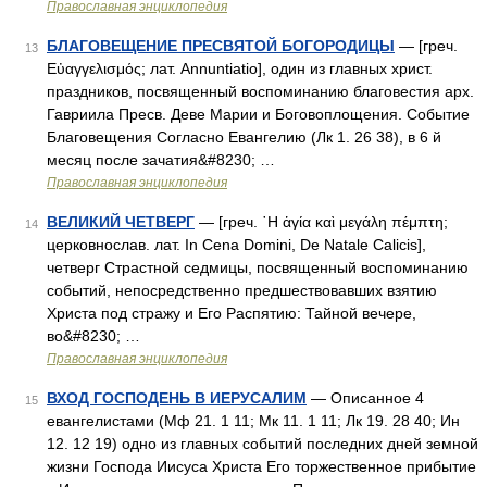
Православная энциклопедия
БЛАГОВЕЩЕНИЕ ПРЕСВЯТОЙ БОГОРОДИЦЫ
— [греч.
13
Εὐαγγελισμός; лат. Annuntiatio], один из главных христ.
праздников, посвященный воспоминанию благовестия арх.
Гавриила Пресв. Деве Марии и Боговоплощения. Событие
Благовещения Согласно Евангелию (Лк 1. 26 38), в 6 й
месяц после зачатия&#8230; …
Православная энциклопедия
ВЕЛИКИЙ ЧЕТВЕРГ
— [греч. ῾Η ἁγία καὶ μεγάλη πέμπτη;
14
церковнослав. лат. In Cena Domini, De Natale Calicis],
четверг Страстной седмицы, посвященный воспоминанию
событий, непосредственно предшествовавших взятию
Христа под стражу и Его Распятию: Тайной вечере,
во&#8230; …
Православная энциклопедия
ВХОД ГОСПОДЕНЬ В ИЕРУСАЛИМ
— Описанное 4
15
евангелистами (Мф 21. 1 11; Мк 11. 1 11; Лк 19. 28 40; Ин
12. 12 19) одно из главных событий последних дней земной
жизни Господа Иисуса Христа Его торжественное прибытие