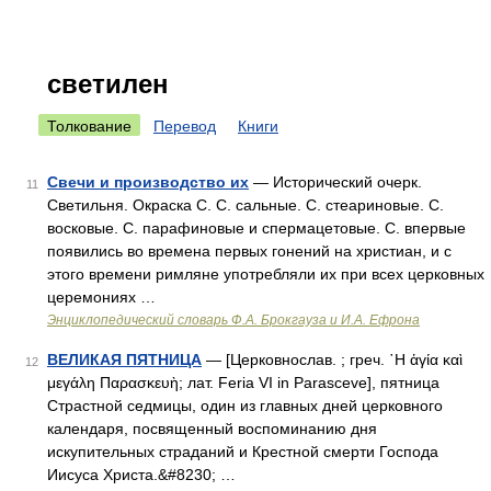
светилен
Толкование
Перевод
Книги
Свечи и производство их
— Исторический очерк.
11
Светильня. Окраска С. С. сальные. С. стеариновые. С.
восковые. С. парафиновые и спермацетовые. С. впервые
появились во времена первых гонений на христиан, и с
этого времени римляне употребляли их при всех церковных
церемониях …
Энциклопедический словарь Ф.А. Брокгауза и И.А. Ефрона
ВЕЛИКАЯ ПЯТНИЦА
— [Церковнослав. ; греч. ῾Η ἁγία καὶ
12
μεγάλη Παρασκευὴ; лат. Feria VI in Parasceve], пятница
Страстной седмицы, один из главных дней церковного
календаря, посвященный воспоминанию дня
искупительных страданий и Крестной смерти Господа
Иисуса Христа.&#8230; …