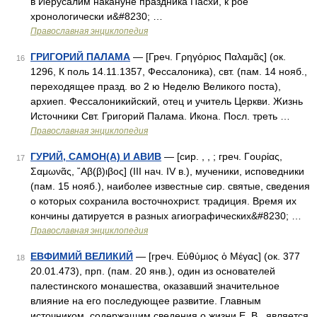
в Иерусалим накануне праздника Пасхи, к рое
хронологически и&#8230; …
Православная энциклопедия
ГРИГОРИЙ ПАЛАМА
— [Греч. Γρηγόριος Παλαμᾶς] (ок.
16
1296, К поль 14.11.1357, Фессалоника), свт. (пам. 14 нояб.,
переходящее празд. во 2 ю Неделю Великого поста),
архиеп. Фессалоникийский, отец и учитель Церкви. Жизнь
Источники Свт. Григорий Палама. Икона. Посл. треть …
Православная энциклопедия
ГУРИЙ, САМОН(А) И АВИВ
— [сир. , , ; греч. Γουρίας,
17
Σαμωνᾶς, ῎Αβ(β)ιβος] (III нач. IV в.), мученики, исповедники
(пам. 15 нояб.), наиболее известные сир. святые, сведения
о которых сохранила восточнохрист. традиция. Время их
кончины датируется в разных агиографических&#8230; …
Православная энциклопедия
ЕВФИМИЙ ВЕЛИКИЙ
— [греч. Εὐθύμιος ὁ Μέγας] (ок. 377
18
20.01.473), прп. (пам. 20 янв.), один из основателей
палестинского монашества, оказавший значительное
влияние на его последующее развитие. Главным
источником, содержащим сведения о жизни Е. В., является