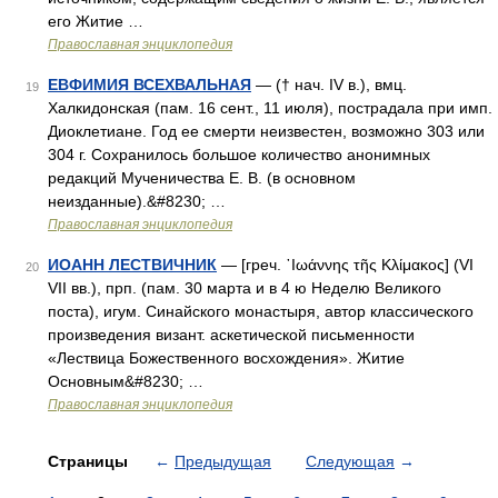
его Житие …
Православная энциклопедия
ЕВФИМИЯ ВСЕХВАЛЬНАЯ
— († нач. IV в.), вмц.
19
Халкидонская (пам. 16 сент., 11 июля), пострадала при имп.
Диоклетиане. Год ее смерти неизвестен, возможно 303 или
304 г. Сохранилось большое количество анонимных
редакций Мученичества Е. В. (в основном
неизданные).&#8230; …
Православная энциклопедия
ИОАНН ЛЕСТВИЧНИК
— [греч. ᾿Ιωάννης τῆς Κλίμακος] (VI
20
VII вв.), прп. (пам. 30 марта и в 4 ю Неделю Великого
поста), игум. Синайского монастыря, автор классического
произведения визант. аскетической письменности
«Лествица Божественного восхождения». Житие
Основным&#8230; …
Православная энциклопедия
Страницы
←
Предыдущая
Следующая
→